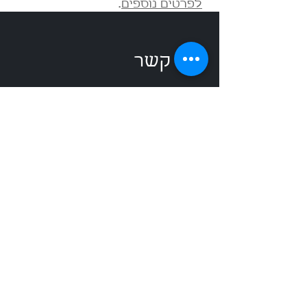
לפרטים נוספים
.
צרו קשר
שאוליאן ושות', רואה חשבון
הרצליה l
עין דור
shookishaulian@gmail.com
טלפון:
052-4300663
טלפון נוסף:
04-6770038